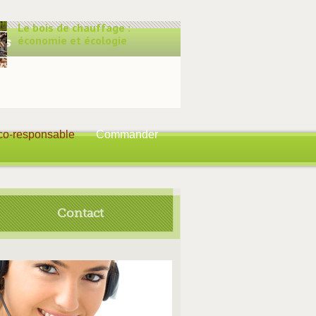
Le bois de chauffage :
économie et écologie
co-responsable
Commander
Contact