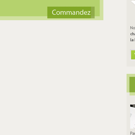
No
ch
la
Pa