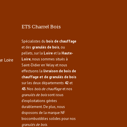
ETS Charrel Bois
Spécialistes du
bois de chauffage
et des
granulés de bois
, ou
pellets, sur la
Loire
et la
Haute-
Loire
, nous sommes situés à
ge Loire
Saint-Didier en Velay et nous
effectuons la
livraison de bois de
chauffage et de granulés de bois
sur les deux départements
42
et
43
. Nos
bois de chauffage
et nos
granulés de bois
sont issus
d’exploitations gérées
durablement. De plus, nous
disposons de la marque NF
biocombustibles solides pour nos
granulés de bois
.