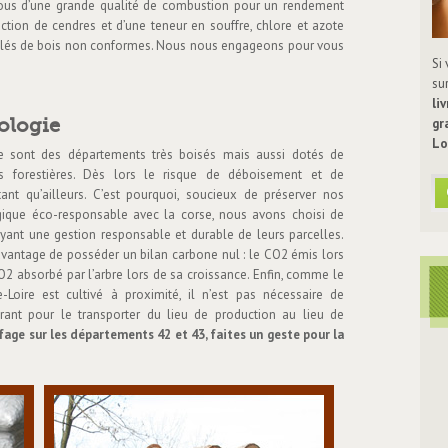
ous d’une grande qualité de combustion pour un rendement
ction de cendres et d’une teneur en souffre, chlore et azote
ulés de bois non conformes. Nous nous engageons pour vous
Si
su
li
ologie
gr
Lo
re sont des départements très boisés mais aussi dotés de
s forestières. Dès lors le risque de déboisement et de
ant qu’ailleurs. C’est pourquoi, soucieux de préserver nos
ogique éco-responsable avec la
corse
, nous avons choisi de
ayant une gestion responsable et durable de leurs parcelles.
 avantage de posséder un bilan carbone nul : le CO2 émis lors
O2 absorbé par l’arbre lors de sa croissance. Enfin, comme le
oire est cultivé à proximité, il n’est pas nécessaire de
ant pour le transporter du lieu de production au lieu de
fage sur les départements 42 et 43, faites un geste pour la