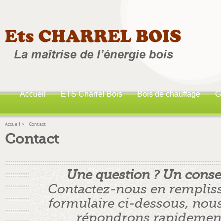
Accueil
ETS Charrel Bois
Bois de chauffage
G
Accueil
>
Contact
Contact
Une question ? Un consei
Contactez-nous en rempliss
formulaire ci-dessous, nou
répondrons rapidemen